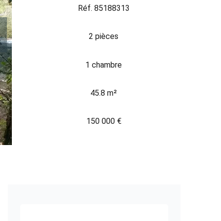
Réf. 85188313
2 pièces
1 chambre
45.8 m²
150 000 €