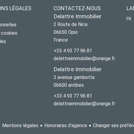
ONS LÉGALES
CONTACTEZ-NOUS
LA
Delattre Immobilier
FR
2 Route de Nice
onnelles
06650
Opio
s cookies
France
les
+33 4 93 77 96 81
delattreimmobilier@orange.fr
Delattre Immobilier
3 avenue gambetta
06600
antibes
+33 4 93 77 96 81
delattreimmobilier@orange.fr
Mentions légales
Honoraires d'agence
Changer ses préfér