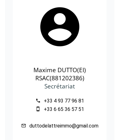
Maxime DUTTO(EI)
RSAC(881202386)
Secrétariat
+33 4 93 77 96 81
+33 6 65 36 57 51
duttodelattreimmo@gmail.com