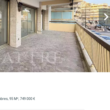
bres, 95 M², 749 000 €