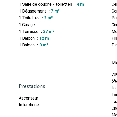
1 Salle de douche / toilettes
4 m²
Cen
1 Dégagement
7 m²
Co
1 Toilettes
2 m²
Pa
1 Garage
Ci
1 Terrasse
27 m²
M
1 Balcon
12 m²
Pi
1 Balcon
8 m²
Pl
Me
70
6%
Prestations
l'a
Lo
Ascenseur
Ta
Interphone
Ch
Mo