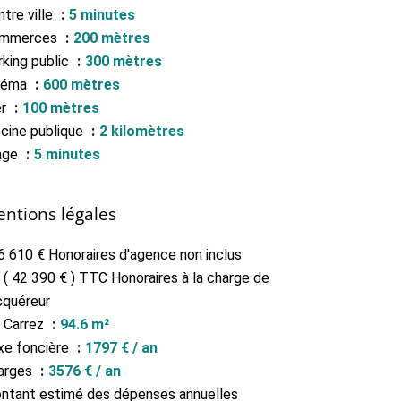
tre ville
5 minutes
mmerces
200 mètres
rking public
300 mètres
néma
600 mètres
er
100 mètres
scine publique
2 kilomètres
age
5 minutes
ntions légales
6 610 € Honoraires d'agence non inclus
 ( 42 390 € ) TTC Honoraires à la charge de
cquéreur
i Carrez
94.6 m²
xe foncière
1797 € / an
arges
3576 € / an
ntant estimé des dépenses annuelles