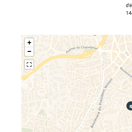
d'
14
+
−