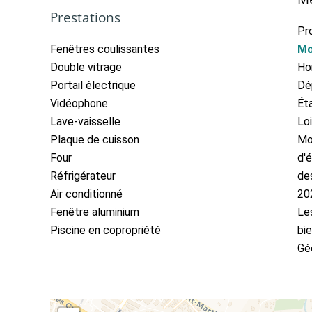
Prestations
Pr
Fenêtres coulissantes
Mo
Double vitrage
Ho
Portail électrique
Dé
Vidéophone
Ét
Lave-vaisselle
Lo
Plaque de cuisson
Mo
Four
d'é
Réfrigérateur
des
Air conditionné
20
Fenêtre aluminium
Le
Piscine en copropriété
bie
Gé