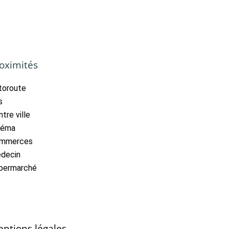
oximités
toroute
s
tre ville
néma
mmerces
decin
permarché
ntions légales