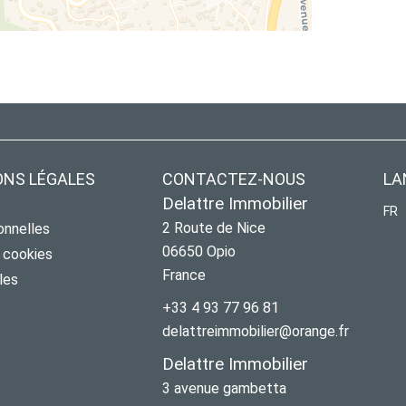
ONS LÉGALES
CONTACTEZ-NOUS
LA
Delattre Immobilier
FR
2 Route de Nice
onnelles
06650
Opio
s cookies
France
les
+33 4 93 77 96 81
delattreimmobilier@orange.fr
Delattre Immobilier
3 avenue gambetta