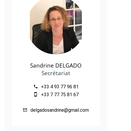
Sandrine DELGADO
Secrétariat
+33 4 93 77 96 81
+33 7 77 75 81 67
delgadosandrine@gmail.com