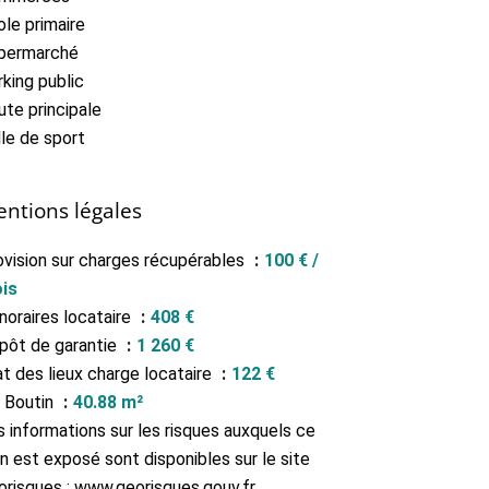
ole primaire
permarché
king public
ute principale
lle de sport
ntions légales
ovision sur charges récupérables
100 € /
is
noraires locataire
408 €
pôt de garantie
1 260 €
at des lieux charge locataire
122 €
i Boutin
40.88 m²
s informations sur les risques auxquels ce
n est exposé sont disponibles sur le site
orisques : www.georisques.gouv.fr