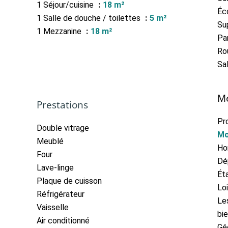
1 Séjour/cuisine
18 m²
Éc
1 Salle de douche / toilettes
5 m²
Su
1 Mezzanine
18 m²
Par
Ro
Sa
Me
Prestations
Pr
Double vitrage
Mo
Meublé
Ho
Four
Dé
Lave-linge
Ét
Plaque de cuisson
Lo
Réfrigérateur
Le
Vaisselle
bie
Air conditionné
Gé