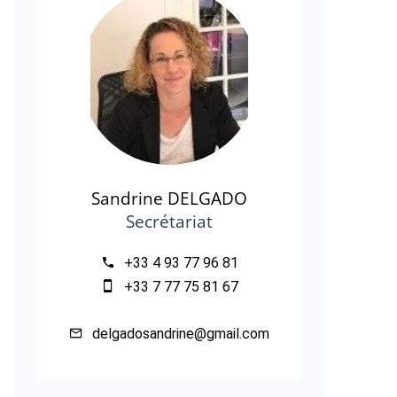
Sandrine DELGADO
Secrétariat
+33 4 93 77 96 81
+33 7 77 75 81 67
delgadosandrine@gmail.com