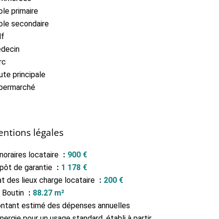
ole primaire
ole secondaire
lf
decin
rc
ute principale
permarché
ntions légales
noraires locataire
900 €
pôt de garantie
1 178 €
at des lieux charge locataire
200 €
i Boutin
88.27 m²
ntant estimé des dépenses annuelles
nergie pour un usage standard, établi à partir