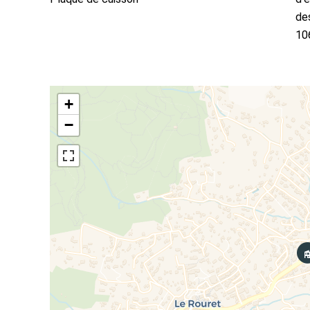
des
10
+
−