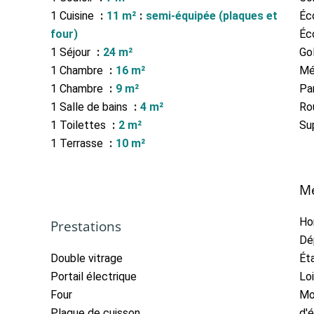
1 Cuisine
11 m²
semi-équipée (plaques et
Éc
four)
Éc
1 Séjour
24 m²
Go
1 Chambre
16 m²
Mé
1 Chambre
9 m²
Pa
1 Salle de bains
4 m²
Ro
1 Toilettes
2 m²
Su
1 Terrasse
10 m²
Me
Ho
Prestations
Dé
Double vitrage
Ét
Portail électrique
Lo
Four
Mo
Plaque de cuisson
d'é