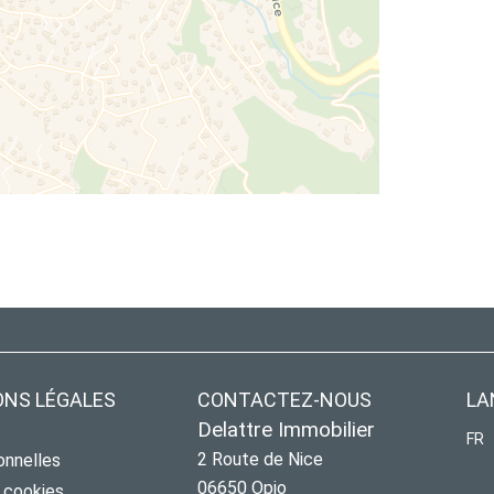
ONS LÉGALES
CONTACTEZ-NOUS
LA
Delattre Immobilier
FR
2 Route de Nice
onnelles
06650
Opio
s cookies