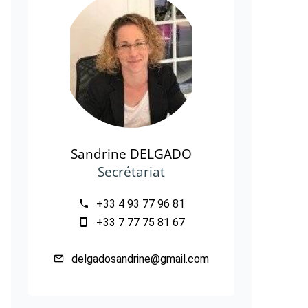
Sandrine DELGADO
Secrétariat
+33 4 93 77 96 81
+33 7 77 75 81 67
delgadosandrine@gmail.com