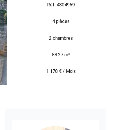
Réf. 4804969
4 pièces
2 chambres
88.27 m²
1 178 € / Mois