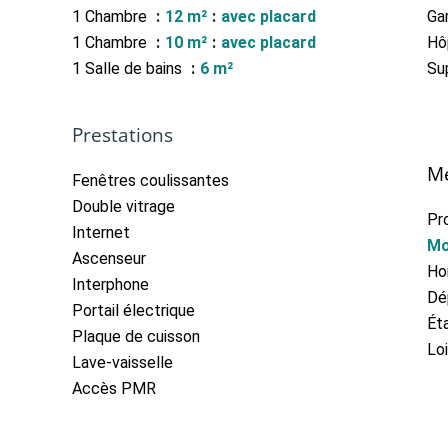
1 Chambre
12 m²
avec placard
Ga
1 Chambre
10 m²
avec placard
Hôp
1 Salle de bains
6 m²
Su
Prestations
Me
Fenêtres coulissantes
Double vitrage
Pr
Internet
Mo
Ascenseur
Ho
Interphone
Dé
Portail électrique
Ét
Plaque de cuisson
Lo
Lave-vaisselle
Accès PMR