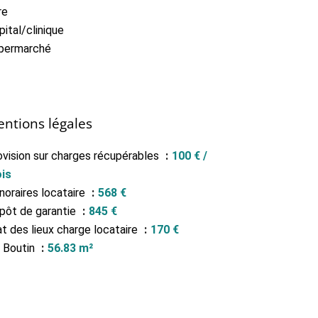
re
ital/clinique
permarché
ntions légales
ovision sur charges récupérables
100 € /
is
noraires locataire
568 €
pôt de garantie
845 €
at des lieux charge locataire
170 €
i Boutin
56.83 m²