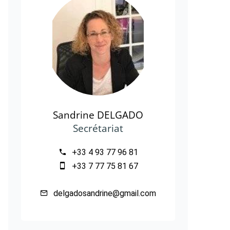
Sandrine DELGADO
Secrétariat
+33 4 93 77 96 81
+33 7 77 75 81 67
delgadosandrine@gmail.com