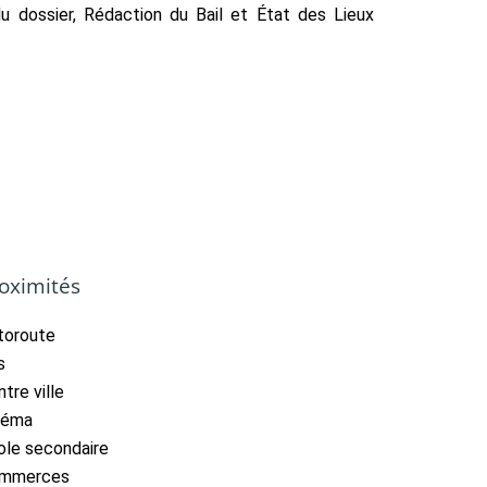
du dossier, Rédaction du Bail et État des Lieux
oximités
toroute
s
tre ville
néma
ole secondaire
mmerces