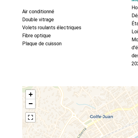
Ho
Air conditionné
Dé
Double vitrage
Ét
Volets roulants électriques
Lo
Fibre optique
Mo
Plaque de cuisson
d'é
des
20
+
−