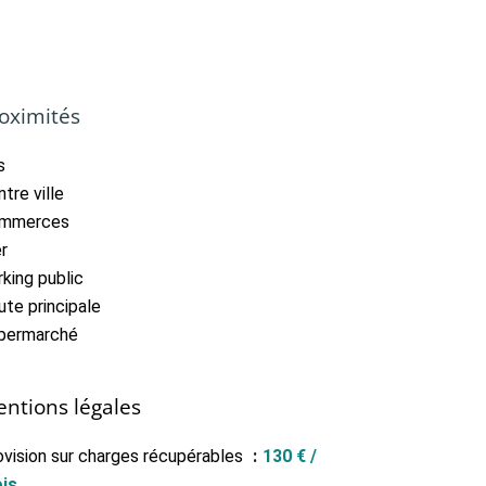
oximités
s
tre ville
mmerces
r
king public
ute principale
permarché
ntions légales
ovision sur charges récupérables
130 € /
is