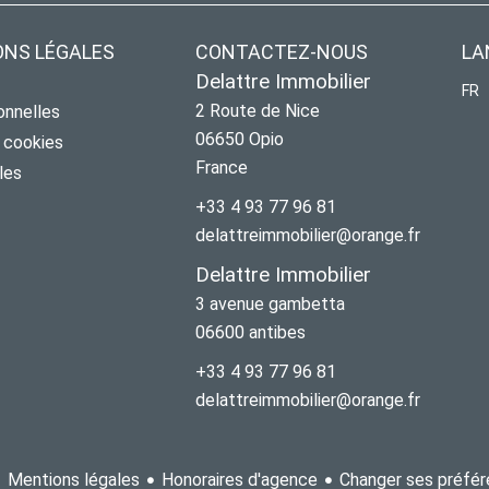
ONS LÉGALES
CONTACTEZ-NOUS
LA
Delattre Immobilier
FR
2 Route de Nice
onnelles
06650
Opio
s cookies
France
les
+33 4 93 77 96 81
delattreimmobilier@orange.fr
Delattre Immobilier
3 avenue gambetta
06600
antibes
+33 4 93 77 96 81
delattreimmobilier@orange.fr
Mentions légales
Honoraires d'agence
Changer ses préfér