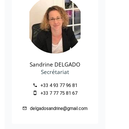
Sandrine DELGADO
Secrétariat
+33 4 93 77 96 81
+33 7 77 75 81 67
delgadosandrine@gmail.com