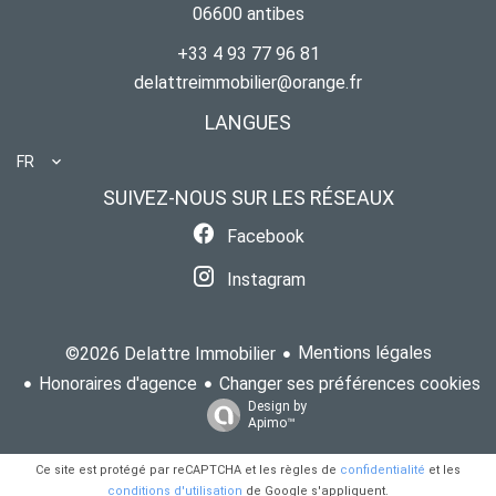
06600
antibes
+33 4 93 77 96 81
delattreimmobilier@orange.fr
LANGUES
FR
SUIVEZ-NOUS SUR LES RÉSEAUX
Facebook
Instagram
Mentions légales
©2026 Delattre Immobilier
Honoraires d'agence
Changer ses préférences cookies
Design by
Apimo™
Ce site est protégé par reCAPTCHA et les règles de
confidentialité
et les
conditions d'utilisation
de Google s'appliquent.