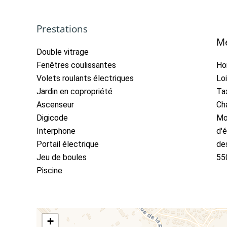
Prestations
Me
Double vitrage
Fenêtres coulissantes
Ho
Volets roulants électriques
Lo
Jardin en copropriété
Ta
Ascenseur
Ch
Digicode
Mo
Interphone
d'é
Portail électrique
des
Jeu de boules
55
Piscine
+