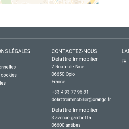
ONS LÉGALES
CONTACTEZ-NOUS
LA
Delattre Immobilier
FR
2 Route de Nice
onnelles
06650
Opio
s cookies
France
les
+33 4 93 77 96 81
delattreimmobilier@orange.fr
Delattre Immobilier
3 avenue gambetta
06600
antibes