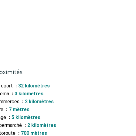
oximités
roport
32 kilomètres
néma
3 kilomètres
mmerces
2 kilomètres
re
7 mètres
age
5 kilomètres
permarché
2 kilomètres
toroute
700 mètres