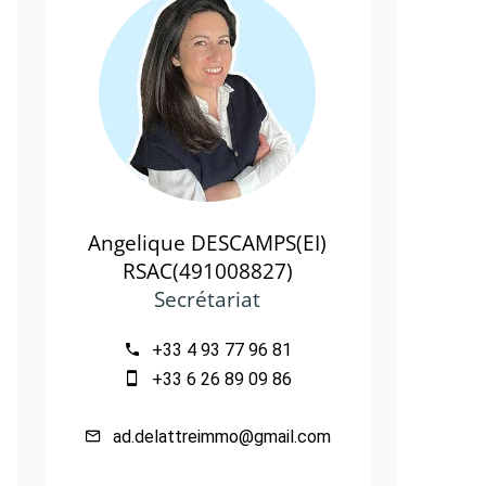
Angelique DESCAMPS(EI)
RSAC(491008827)
Secrétariat
+33 4 93 77 96 81
+33 6 26 89 09 86
ad.delattreimmo@gmail.com